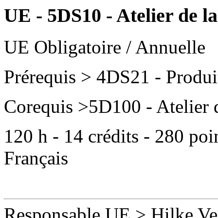
UE - 5DS10 - Atelier de la
UE Obligatoire / Annuelle
Prérequis
> 4DS21 - Produit
Corequis
>5D100 - Atelier d
120
h -
14
crédits -
280
poi
Français
Responsable UE
>
Hilke Ve