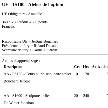
UE - 1S100 - Atelier de l'option
UE Obligatoire / Annuelle
360
h -
30
crédits -
600
points
Français
Responsable UE
>
Jérôme Bouchard
Présidente de Jury > Roland Decaudin
Secrétaire de jury
>
Carine Dujardin
Acquis d' apprentissage :
Description
Crs
Hrs
Activatio
AA - PS108 - Cours pluridisciplinaire atelier
10
120
Bouchard Jérôme
AA - S1600 - Sculpture atelier
20
240
De Winter Jonathan