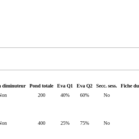
n diminuteur
Pond totale
Eva Q1
Eva Q2
Secc. sess.
Fiche du
Non
200
40%
60%
No
Non
400
25%
75%
No