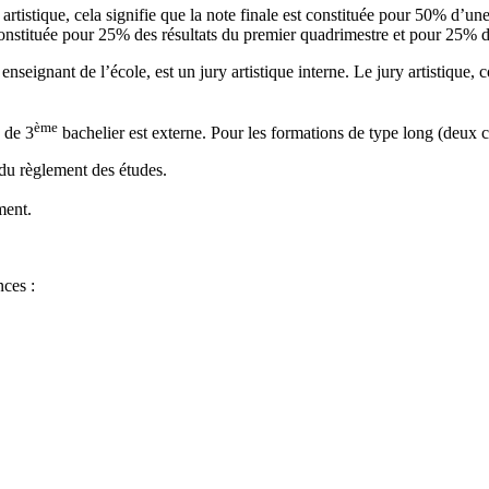
t artistique, cela signifie que la note finale est constituée pour 50% d’u
t constituée pour 25% des résultats du premier quadrimestre et pour 25% 
seignant de l’école, est un jury artistique interne. Le jury artistique,
ème
e de 3
bachelier est externe. Pour les formations de type long (deux cyc
 du règlement des études.
ment.
ces :