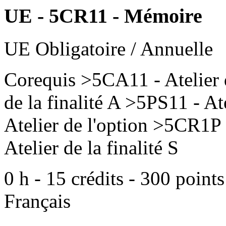
UE - 5CR11 - Mémoire
UE Obligatoire / Annuelle
Corequis
>5CA11 - Atelier d
de la finalité A >5PS11 - At
Atelier de l'option >5CR1P 
Atelier de la finalité S
0
h -
15
crédits -
300
points
Français