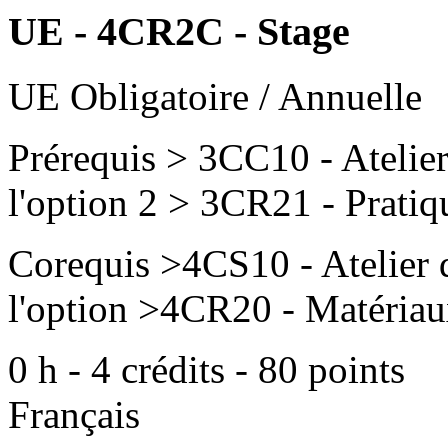
UE - 4CR2C - Stage
UE Obligatoire / Annuelle
Prérequis
> 3CC10 - Atelier 
l'option 2 > 3CR21 - Pratiq
Corequis
>4CS10 - Atelier d
l'option >4CR20 - Matéria
0
h -
4
crédits -
80
points
Français