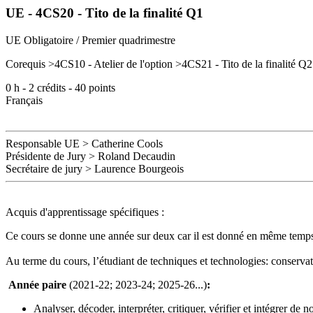
UE - 4CS20 - Tito de la finalité Q1
UE Obligatoire / Premier quadrimestre
Corequis
>4CS10 - Atelier de l'option >4CS21 - Tito de la finalit
0
h -
2
crédits -
40
points
Français
Responsable UE
>
Catherine Cools
Présidente de Jury > Roland Decaudin
Secrétaire de jury
>
Laurence Bourgeois
Acquis d'apprentissage spécifiques
:
Ce cours se donne une année sur deux car il est donné en même temps
Au terme du cours, l’étudiant de techniques et technologies: conservati
Année paire
(2021-22; 2023-24; 2025-26...)
:
Analyser, décoder, interpréter, critiquer, vérifier et intégrer d