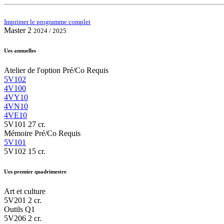
Imprimer le programme complet
Master 2
2024 / 2025
Ues annuelles
Atelier de l'option
Pré/Co Requis
5V102
4V100
4VY10
4VN10
4VE10
5V101
27 cr.
Mémoire
Pré/Co Requis
5V101
5V102
15 cr.
Ues premier quadrimestre
Art et culture
5V201
2 cr.
Outils Q1
5V206
2 cr.