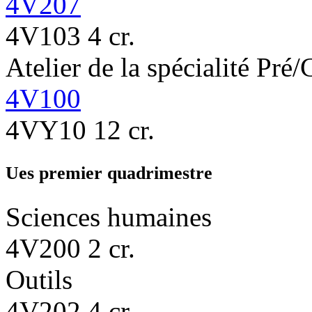
4V207
4V103
4 cr.
Atelier de la spécialité
Pré/
4V100
4VY10
12 cr.
Ues premier quadrimestre
Sciences humaines
4V200
2 cr.
Outils
4V202
4 cr.