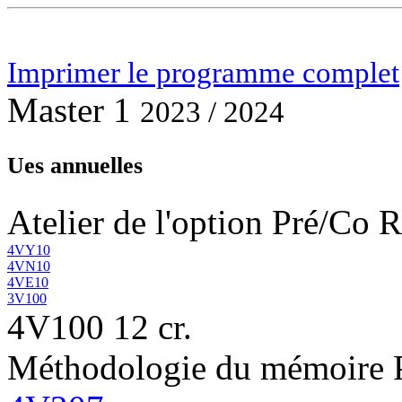
Imprimer le programme complet
Master 1
2023 / 2024
Ues annuelles
Atelier de l'option
Pré/Co R
4VY10
4VN10
4VE10
3V100
4V100
12 cr.
Méthodologie du mémoire